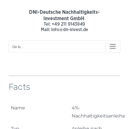
Skip
to
content
Go to...
Facts
Name
4%-
Nachhaltigkeitsanleihe
Typ
Anleihe nach