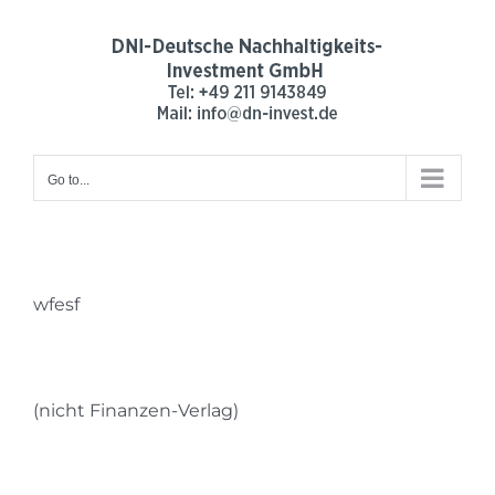
Skip
to
content
Go to...
wfesf
(nicht Finanzen-Verlag)